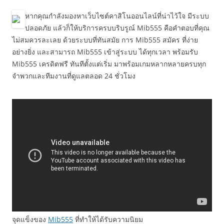
หากคุณกำลังมองหาเว็บไซต์คาสิโนออนไลน์ที่น่าไว้ใจ มีระบบ
ปลอดภัย แล้วก็ให้บริการครบบริบรูณ์ Mib555 คือคำตอบที่คุณ
ไม่สมควรละเลย ด้วยระบบที่ทันสมัย การ Mib555 สมัคร ที่ง่าย
อย่างยิ่ง และสามารถ Mib555 เข้าสู่ระบบ ได้ทุกเวลา พร้อมรับ
Mib555 เครดิตฟรี ทันทีตั้งแต่เริ่ม มาพร้อมเกมหลากหลายครบทุก
จำพวกและทีมงานที่ดูแลตลอด 24 ชั่วโมง
จุดแข็งของ
Mib555
ที่ทำให้ได้รับความนิยม