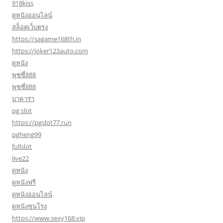
918kiss
ดูหนังออนไลน์
สล็อตเว็บตรง
https://sagame168th.in
https://joker123auto.com
ดูหนัง
พุซซี่888
พุซซี่888
บาคาร่า
pg slot
https://pgslot77.run
pgheng99
fullslot
live22
ดูหนัง
ดูหนังฟรี
ดูหนังออนไลน์
ดูหนังชนโรง
https://www.sexy168.vip