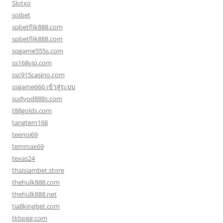
Slotxo
soibet
spbetflik888.com
spbetflik888.com
sqgame555s.com
ss168vip.com
ssc915casino.com
ssgame666 เข้าสู่ระบบ
sudyod888s.com
t88golds.com
tangtem168
teenoi69
temmax69
texas24
thaisiambet.store
thehulk888.com
thehulk888.net
tia8kingbet.com
tkbpgg.com