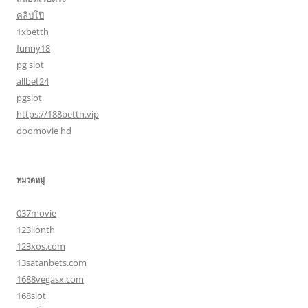
คลิปโป๊
1xbetth
funny18
pg slot
allbet24
pgslot
https://188betth.vip
doomovie hd
หมวดหมู่
037movie
123lionth
123xos.com
13satanbets.com
1688vegasx.com
168slot