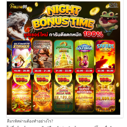
ลืมรหัสผ่านต้องทำอย่างไร?