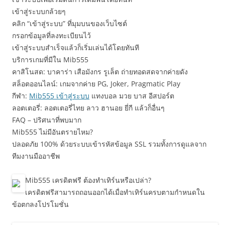
เข้าสู่ระบบกล้วยๆ
คลิก “เข้าสู่ระบบ” ที่มุมบนของเว็บไซต์
กรอกข้อมูลที่ลงทะเบียนไว้
เข้าสู่ระบบสำเร็จแล้วก็เริ่มเล่นได้โดยทันที
บริการเกมที่มีใน Mib555
คาสิโนสด: บาคาร่า เสือมังกร รูเล็ต ถ่ายทอดสดจากค่ายดัง
สล็อตออนไลน์: เกมจากค่าย PG, Joker, Pragmatic Play
กีฬา:
Mib555 เข้าสู่ระบบ
แทงบอล มวย บาส อีสปอร์ต
ลอตเตอรี่: ลอตเตอรี่ไทย ลาว ฮานอย ยี่กี แล้วก็อื่นๆ
FAQ – ปริศนาที่พบมาก
Mib555 ไม่มีอันตรายไหม?
ปลอดภัย 100% ด้วยระบบเข้ารหัสข้อมูล SSL รวมทั้งการดูแลจาก
ทีมงานมืออาชีพ
Mib555 เครดิตฟรี ต้องทำเทิร์นหรือเปล่า?
เครดิตฟรีสามารถถอนออกได้เมื่อทำเทิร์นครบตามกำหนดใน
ข้อตกลงโปรโมชั่น