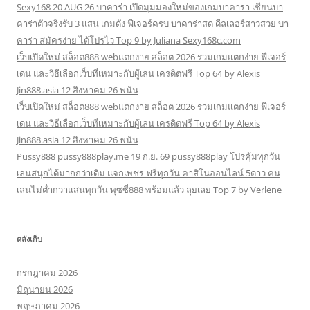
Sexy168 20 AUG 26 บาคาร่า เปิดมุมมองใหม่ของเกมบาคาร่า เซียนบา
คาร่าตัวจริงรับ 3 แสน เกมดัง ฟีเจอร์ครบ บาคาร่าสด ดีลเลอร์สาวสวย บา
คาร่า สมัครง่าย ได้โปรไว Top 9 by Juliana Sexy168c.com
เว็บเปิดใหม่ สล็อต888 webแตกง่าย สล็อต 2026 รวมเกมแตกง่าย ฟีเจอร์
เด่น และวิธีเลือกเว็บที่เหมาะกับผู้เล่น เครดิตฟรี Top 64 by Alexis
Jin888.asia 12 สิงหาคม 26 พนัน
เว็บเปิดใหม่ สล็อต888 webแตกง่าย สล็อต 2026 รวมเกมแตกง่าย ฟีเจอร์
เด่น และวิธีเลือกเว็บที่เหมาะกับผู้เล่น เครดิตฟรี Top 64 by Alexis
Jin888.asia 12 สิงหาคม 26 พนัน
Pussy888 pussy888play.me 19 ก.ย. 69 pussy888play โปรคุ้มทุกวัน
เล่นสนุกได้มากกว่าเดิม แจกเพชร ฟรีทุกวัน คาสิโนออนไลน์ 5ดาว คน
เล่นไม่ต่ำกว่าแสนทุกวัน พุซซี่888 พร้อมแล้ว ลุยเลย Top 7 by Verlene
คลังเก็บ
กรกฎาคม 2026
มิถุนายน 2026
พฤษภาคม 2026