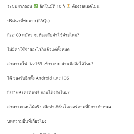
ระบบฝากถอน
อัตโนมัติ 10 วิ
ต้องรอแอดไม่น
ปริศนาที่พบมาก (FAQs)
fizz169 สมัคร จะต้องเสียค่าใช้จ่ายไหม?
ไม่มีค่าใช้จ่ายอะไรก็แล้วแต่ทั้งหมด
สามารถใช้ fizz169 เข้าระบบ ผ่านมือถือได้ไหม?
ได้ รองรับอีกทั้ง Android และ iOS
fizz169 เครดิตฟรี ถอนได้จริงไหม?
สามารถถอนได้จริง เมื่อทำเทิร์นโอเวอร์ตามที่มีการกำหนด
บทความอื่นที่เกี่ยวโยง