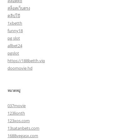
สล็อตxo
สล็อตเว็บตรง
คลิปโป๊
1xbetth
funny18
pg slot
allbet24
pgslot
https://188betth.vip
doomovie hd
หมวดหมู่
037movie
123lionth
123xos.com
13satanbets.com
1688vegasx.com