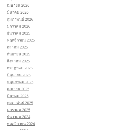
เมษายน 2026
มีนาคม 2026
กุมภาพันธ์ 2026
มกราคม 2026
ธันวาคม 2025
พฤศจิกายน 2025
ตุลาคม 2025
กันยายน 2025
สิงหาคม 2025
กรกฎาคม 2025
มิถุนายน 2025
พฤษภาคม 2025
เมษายน 2025
มีนาคม 2025
กุมภาพันธ์ 2025
มกราคม 2025
ธันวาคม 2024
พฤศจิกายน 2024