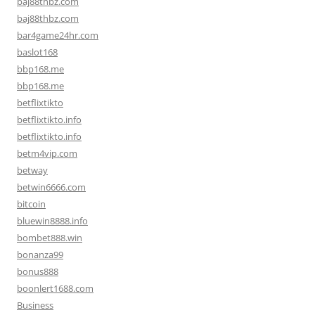
baj88thbz.com
baj88thbz.com
bar4game24hr.com
baslot168
bbp168.me
bbp168.me
betflixtikto
betflixtikto.info
betflixtikto.info
betm4vip.com
betway
betwin6666.com
bitcoin
bluewin8888.info
bombet888.win
bonanza99
bonus888
boonlert1688.com
Business