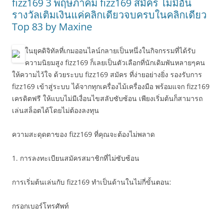
fizz169 3 พฤษภาคม fizz169 สมัคร ไม่มีอั้น
รางวัลเติมเงินแค่คลิกเดียวจบครบในคลิกเดียว
Top 83 by Maxine
ในยุคดิจิทัลที่เกมออนไลน์กลายเป็นหนึ่งในกิจกรรมที่ได้รับ
ความนิยมสูง fizz169 ก็เลยเป็นตัวเลือกที่นักเดิมพันหลายๆคน
ให้ความไว้ใจ ด้วยระบบ fizz169 สมัคร ที่ง่ายอย่างยิ่ง รองรับการ
fizz169 เข้าสู่ระบบ ได้จากทุกเครื่องไม้เครื่องมือ พร้อมแจก fizz169
เครดิตฟรี ให้แบบไม่มีเงื่อนไขสลับซับซ้อน เพียงเริ่มต้นก็สามารถ
เล่นสล็อตได้โดยไม่ต้องลงทุน
ความสะดุดตาของ fizz169 ที่คุณจะต้องไม่พลาด
1. การลงทะเบียนสมัครสมาชิกที่ไม่ซับซ้อน
การเริ่มต้นเล่นกับ fizz169 ทำเป็นด้านในไม่กี่ขั้นตอน:
กรอกเบอร์โทรศัพท์