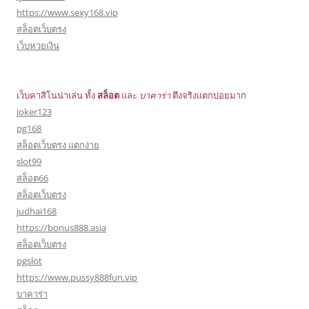
https://www.sexy168.vip
สล็อตเว็บตรง
เว็บหวยเงิน
เว็บคาสิโนน่าเล่น ทั้ง
สล็อต
และ
บาคาร่า
ตึงจริงแตกบ่อยมาก
joker123
pg168
สล็อตเว็บตรง แตกง่าย
slot99
สล็อต66
สล็อตเว็บตรง
judhai168
https://bonus888.asia
สล็อตเว็บตรง
pgslot
https://www.pussy888fun.vip
บาคาร่า