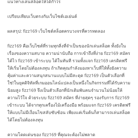
แนวทางเล่นสล็อตให้ได้กำไร
เปรียบเทียบเว็บตรงกับเว็บไซต์เอเย่นต์
ผลสรุป: fizz169 เว็บไซต์สล็อตครบวงจรที่ควรทดลอง
fizz169 คือเว็บไซต์ที่รวมทุกสิ่งที่จำเป็นของนักเล่นสล็อต ทั้งยังใน
เรื่องของความสบาย ความน่านับถือ การเข้าถึงที่ง่าย fizz169 สมัคร
ได้ไว fizz169 เข้าระบบ ได้ในทันที รวมทั้งแจก fizz169 เครดิตฟรี
ให้เริ่มโดยไม่ต้องลงทุน ถ้าเกิดคุณกำลังมองหาเว็บที่ให้ทั้งยังความ
คุ้มค่าและความสนุกสนานแบบไม่มีสะดุด fizz169 เป็นตัวเลือกที่
ใช่!ในยุคดิจิทัลที่เกมออนไลน์แปลงเป็นหนึ่งในกิจกรรมที่ได้รับความ
นิยมสูง fizz169 จึงเป็นตัวเลือกที่นักเดิมพันคนจำนวนไม่น้อยให้
ความไว้ใจ ด้วยระบบ fizz169 สมัคร ที่ง่ายสุดๆ รองรับการ fizz169
เข้าระบบ ได้จากทุกเครื่องไม้เครื่องมือ พร้อมแจก fizz169 เครดิตฟรี
ให้แบบไม่มีเงื่อนไขสลับซับซ้อน เพียงแค่เริ่มต้นก็สามารถเล่นสล็อต
ได้โดยไม่ต้องลงทุน
ความโดดเด่นของ fizz169 ที่คุณจะต้องไม่พลาด