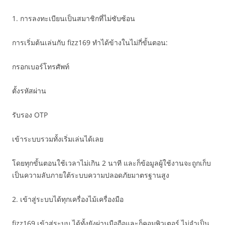
1. การลงทะเบียนเป็นสมาชิกที่ไม่ซับซ้อน
การเริ่มต้นเล่นกับ fizz169 ทำได้ข้างในไม่กี่ขั้นตอน:
กรอกเบอร์โทรศัพท์
ตั้งรหัสผ่าน
รับรอง OTP
เข้าระบบรวมทั้งเริ่มเล่นได้เลย
โดยทุกขั้นตอนใช้เวลาไม่เกิน 2 นาที และก็ข้อมูลผู้ใช้งานจะถูกเก็บ
เป็นความลับภายใต้ระบบความปลอดภัยมาตรฐานสูง
2. เข้าสู่ระบบได้ทุกเครื่องไม้เครื่องมือ
fizz169 เข้าสู่ระบบ ได้ทั้งยังผ่านมือถือและก็คอมพิวเตอร์ ไม่จำเป็น