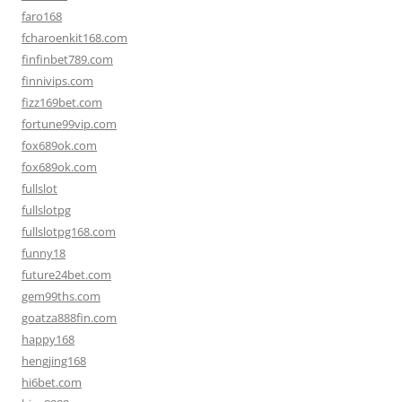
faro168
fcharoenkit168.com
finfinbet789.com
finnivips.com
fizz169bet.com
fortune99vip.com
fox689ok.com
fox689ok.com
fullslot
fullslotpg
fullslotpg168.com
funny18
future24bet.com
gem99ths.com
goatza888fin.com
happy168
hengjing168
hi6bet.com