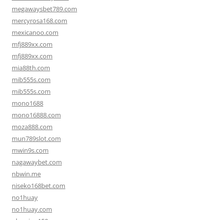
megawaysbet789.com
mercyrosa168.com
mexicanoo.com
mfj889xx.com
mfj889xx.com
mia88th.com
mib555s.com
mib555s.com
mono1688
mono16888.com
moza888.com
mun789slot.com
mwin9s.com
nagawaybet.com
nbwin.me
niseko168bet.com
no1huay
no1huay.com