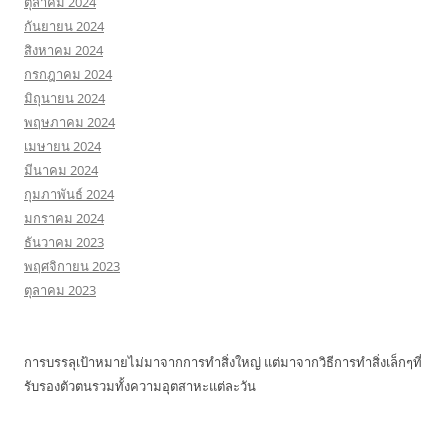
ตุลาคม 2024
กันยายน 2024
สิงหาคม 2024
กรกฎาคม 2024
มิถุนายน 2024
พฤษภาคม 2024
เมษายน 2024
มีนาคม 2024
กุมภาพันธ์ 2024
มกราคม 2024
ธันวาคม 2023
พฤศจิกายน 2023
ตุลาคม 2023
การบรรลุเป้าหมายไม่มาจากการทำสิ่งใหญ่ แต่มาจากวิธีการทำสิ่งเล็กๆที่
รับรองตัวตนรวมทั้งความอุตสาหะแต่ละวัน