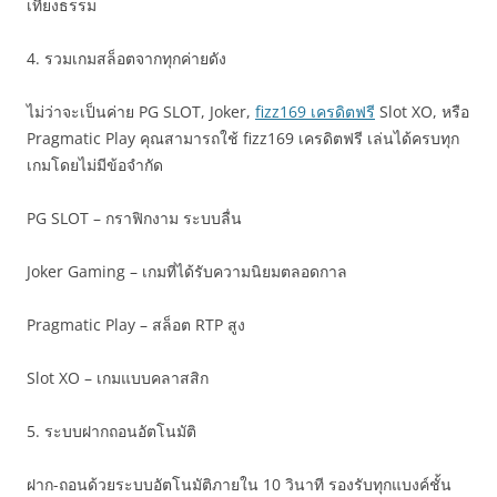
เที่ยงธรรม
4. รวมเกมสล็อตจากทุกค่ายดัง
ไม่ว่าจะเป็นค่าย PG SLOT, Joker,
fizz169 เครดิตฟรี
Slot XO, หรือ
Pragmatic Play คุณสามารถใช้ fizz169 เครดิตฟรี เล่นได้ครบทุก
เกมโดยไม่มีข้อจำกัด
PG SLOT – กราฟิกงาม ระบบลื่น
Joker Gaming – เกมที่ได้รับความนิยมตลอดกาล
Pragmatic Play – สล็อต RTP สูง
Slot XO – เกมแบบคลาสสิก
5. ระบบฝากถอนอัตโนมัติ
ฝาก-ถอนด้วยระบบอัตโนมัติภายใน 10 วินาที รองรับทุกแบงค์ชั้น