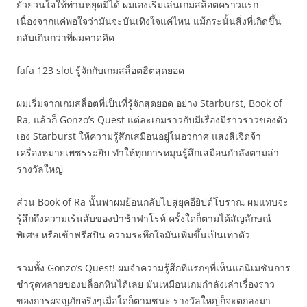
ยั่วยวนใจให้ท่านหยุดมิได้ ผมเองเริ่มเล่นเกมสล็อตคราวแรก
เนื่องจากแค่พอใจว่ามันจะบันเทิงใจแค่ไหน แม้กระนั้นสิ่งที่เกิดขึ้น
กลับเกินกว่าที่ผมคาดคิด
fafa 123 slot รู้จักกับเกมสล็อตฮิตสุดยอด
ผมเริ่มจากเกมสล็อตที่เป็นที่รู้จักสุดยอด อย่าง Starburst, Book of
Ra, แล้วก็ Gonzo’s Quest แต่ละเกมราวกับมีเรื่องมีราวราวของตัว
เอง Starburst ให้ความรู้สึกเสมือนอยู่ในอวกาศ แสงสีเจิดจ้า
เครื่องหมายเพชรระยิบ ทำให้ทุกการหมุนรู้สึกเสมือนกำลังตามล่า
รางวัลใหญ่
ส่วน Book of Ra นั้นพาผมย้อนกลับไปสู่ยุคอียิปต์โบราณ ผมแทบจะ
รู้สึกถึงความเร้นลับของป่าช้าฟาโรห์ ครั้งใดก็ตามได้สัญลักษณ์
พิเศษ หรือเข้าฟรีสปิน ความระทึกใจมันเพิ่มขึ้นเป็นเท่าตัว
รวมทั้ง Gonzo’s Quest! ผมจำความรู้สึกทีแรกๆที่เห็นแอนิเมชันการ
ชำรุดทลายของบล็อกหินได้เลย มันเหมือนเกมกำลังเล่าเรื่องราว
ของการผจญภัยจริงๆเมื่อใดก็ตามชนะ รางวัลใหญ่ก็จะตกลงมา