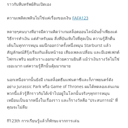
ราวกับหีบทรัพย์สินเปิดเอง
ความเพลิดเพลินไม่ใช่แค่เรื่องของเงิน
FAFA123
หลายๆคนบางทีอาจมีความคิดว่าเกมสล็อตออนไลน์มันย้ำเพียงแค่
วิธีการทำเงิน แต่สำหรับผม สิ่งที่บันเทิงใจที่สุดเป็น ความรู้สึกตื่น
เต้นในทุกการหมุน ผมนึกออกว่าครั้งหนึ่งหมุน Starburst แล้ว
สัญลักษณ์สีรุ้งเรียงกันเต็มหน้าจอ เสียงเพลงเปลี่ยน และมีเอฟเฟกต์
ไฟกระพริบ ผมหัวเราะออกมาด้วยความยินดี แม้ว่าเงินรางวัลไม่ใช่
เยอะมาก แต่ความรู้สึกนั้นคุ้มมากมาย
นอกเหนือจากนั้นยังมี เกมสล็อตธีมแฟนตาซีและก็ภาพยนตร์ดัง
อย่าง Jurassic Park หรือ Game of Thrones ผมได้ทดลองเล่นเกม
พวกนี้แล้วรู้สึกราวกับได้เข้าไปอยู่ในโลกนั้นจริงๆทุกการหมุน
เหมือนเป็นฉากหนึ่งในเรื่องราว และก็รางวัลคือ “ประสบการณ์” ที่
คุณจะไม่ลืม
ff123th การเรียนรู้แล้วก็ทักษะจากการเล่น