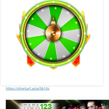
https://shorturl.asia/5b1Xs