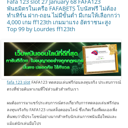
Fafa 123 slot 27 January 68 FAFA123
พันธมิตรในเครือ FAFABETS โบนัสฟรี ไม่ต้อง
ทำเทิร์น ฝาก-ถอน ไม่มีขั้นต่ำ มีเกมให้เลือกกว่า
4,000 เกม ff123th เกมมาแรง อัตราชนะสูง
Top 99 by Lourdes ff123th
fafa 123 slot
FAFA123 ทดสอบเล่นฟรีก่อนลงทุนจริง ประสบการณ์
ตรงที่ช่วยค้นหาเกมที่ใช่ส่วนตัวสำหรับเรา
ผมต้องการมาแชร์ประสบการณ์ตรงเกี่ยวกับการทดลองเล่นฟรีก่อน
ลงทุนจริงกับ FAFA123 เกมสล็อตออนไลน์ ซึ่งเกิดเรื่องที่ผมเองเพิ่ง
ค้นพบว่ามีประโยชน์อย่างมากสำหรับนักเล่นการพนันมือใหม่และ
แม้แต่นักเล่นมือโปร