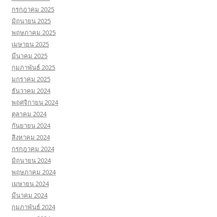
กรกฎาคม 2025
มิถุนายน 2025
พฤษภาคม 2025
เมษายน 2025
มีนาคม 2025
กุมภาพันธ์ 2025
มกราคม 2025
ธันวาคม 2024
พฤศจิกายน 2024
ตุลาคม 2024
กันยายน 2024
สิงหาคม 2024
กรกฎาคม 2024
มิถุนายน 2024
พฤษภาคม 2024
เมษายน 2024
มีนาคม 2024
กุมภาพันธ์ 2024