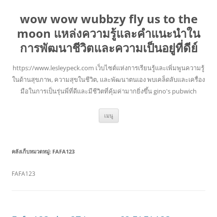
wow wow wubbzy fly us to the
moon แหล่งความรู้และคำแนะนำใน
การพัฒนาชีวิตและความเป็นอยู่ที่ดีย์
https://www.lesleypeck.com เว็บไซต์แห่งการเรียนรู้และเพิ่มพูนความรู้
ในด้านสุขภาพ, ความสุขในชีวิต, และพัฒนาตนเอง พบเคล็ดลับและเครื่อง
มือในการเป็นรุ่นพี่ที่ดีและมีชีวิตที่คุ้มค่ามากยิ่งขึ้น gino's pubwich
ข้าม
เมนู
ไป
ยัง
เนื้อหา
คลังเก็บหมวดหมู่:
FAFA123
FAFA123