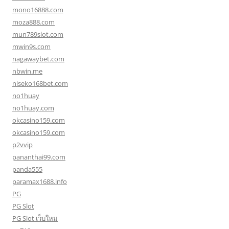
mono16888.com
moza888.com
mun789slot.com
mwin9s.com
nagawaybet.com
nbwin.me
niseko168bet.com
no1huay
no1huay.com
okcasino159.com
okcasino159.com
p2vvip
pananthai99.com
panda555
paramax1688.info
PG
PG Slot
PG Slot เว็บใหม่