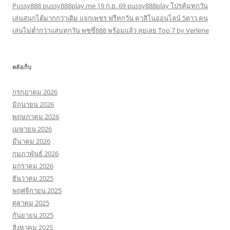
Pussy888 pussy888play.me 19 ก.ย. 69 pussy888play โปรคุ้มทุกวัน
เล่นสนุกได้มากกว่าเดิม แจกเพชร ฟรีทุกวัน คาสิโนออนไลน์ 5ดาว คน
เล่นไม่ต่ำกว่าแสนทุกวัน พุซซี่888 พร้อมแล้ว ลุยเลย Top 7 by Verlene
คลังเก็บ
กรกฎาคม 2026
มิถุนายน 2026
พฤษภาคม 2026
เมษายน 2026
มีนาคม 2026
กุมภาพันธ์ 2026
มกราคม 2026
ธันวาคม 2025
พฤศจิกายน 2025
ตุลาคม 2025
กันยายน 2025
สิงหาคม 2025