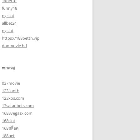
1xbetth
funny18
pg slot
allbet24
pgslot
https://188betth.vip
doomovie hd
หมวดหมู่
037movie
123lionth
123xos.com
13satanbets.com
1688vegasx.com
168slot
168สล็อต
188bet