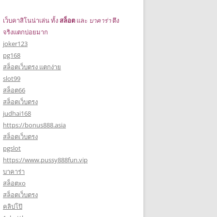
เว็บคาสิโนน่าเล่น ทั้ง
สล็อต
และ
บาคาร่า
ตึง
จริงแตกบ่อยมาก
joker123
pg168
สล็อตเว็บตรง แตกง่าย
slot99
สล็อต66
สล็อตเว็บตรง
judhai168
https://bonus888.asia
สล็อตเว็บตรง
pgslot
https://www.pussy888fun.vip
บาคาร่า
สล็อตxo
สล็อตเว็บตรง
คลิปโป๊