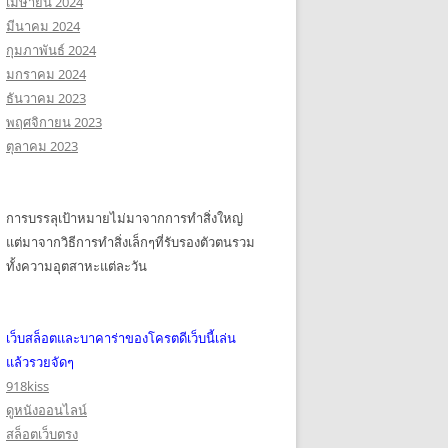
เมษายน 2024
มีนาคม 2024
กุมภาพันธ์ 2024
มกราคม 2024
ธันวาคม 2023
พฤศจิกายน 2023
ตุลาคม 2023
การบรรลุเป้าหมายไม่มาจากการทำสิ่งใหญ่
แต่มาจากวิธีการทำสิ่งเล็กๆที่รับรองตัวตนรวม
ทั้งความอุตสาหะแต่ละวัน
เว็บสล็อตและบาคาร่าของโครตดีเว็บนี้เล่น
แล้วรวยจัดๆ
918kiss
ดูหนังออนไลน์
สล็อตเว็บตรง