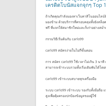
เครดิตโบนัสแจกจุกๆ Top 1 
ถ้าเกิดคุณกำลังมองหาเว็บคาสิโนออนไลน์ที่
มองข้าม ด้วยบริการที่ครอบคลุมทั้งยังสล็อ
ฟรี ที่แจกให้สมาชิกใหม่และก็เก่าอย่างสม่
กรรมวิธีเริ่มต้นกับ carlo99
carlo99 สมัครง่ายในไม่กี่ขั้นตอน
การ สมัคร carlo99 ใช้เวลาไม่เกิน 3 นาที เ
สามารถเข้าระบบรวมทั้งเริ่มเดิมพันได้โดยท
carlo99 เข้าระบบสบายทุกเครื่องมือ
ระบบ carlo99 เข้าระบบ รองรับทั้งมือถือ 
สูงเพื่อคุ้มครองปกป้องข้อมูลของผู้ใช้