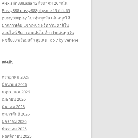
Alexis Jin888.asia 12 สิงหาคม 26 พนัน
Pussy888 pussy888play.me 19 ก.ย. 69
pussy888play โปรคุ้มทุกวัน เล่นสนุกได้
มากกว่าเดิม แจกเพชร ฟรีทุกวัน คาสิโน
ออนไลน์ 5ดาว คนเล่นไม่ต่ำกว่าแสนทุกวัน
พุซซี่888 พร้อมแล้ว ลุยเลย Top 7 by Verlene
คลังเก็บ
กรกฎาคม 2026
มิถุนายน 2026
พฤษภาคม 2026
เมษายน 2026
มีนาคม 2026
กุมภาพันธ์ 2026
มกราคม 2026
ธันวาคม 2025
พฤศจิกายน 2025