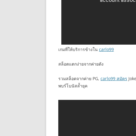
เกมที่ให้บริการข้างใน
carlo99
สล็อตแตกง่ายจากค่ายดัง
รวมสล็อตจากค่าย PG,
carlo99 สมัคร
Joke
พบร์โบนัสล้ำยุค