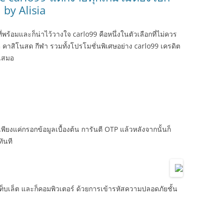
by Alisia
พร้อมและก็น่าไว้วางใจ carlo99 คือหนึ่งในตัวเลือกที่ไม่ควร
ต คาสิโนสด กีฬา รวมทั้งโปรโมชั่นพิเศษอย่าง carlo99 เครดิต
ำเสมอ
พียงแค่กรอกข้อมูลเบื้องต้น การันตี OTP แล้วหลังจากนั้นก็
ันที
แท็บเล็ต และก็คอมพิวเตอร์ ด้วยการเข้ารหัสความปลอดภัยชั้น