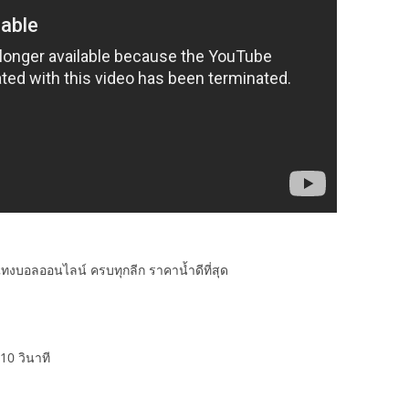
้งแทงบอลออนไลน์ ครบทุกลีก ราคาน้ำดีที่สุด
10 วินาที