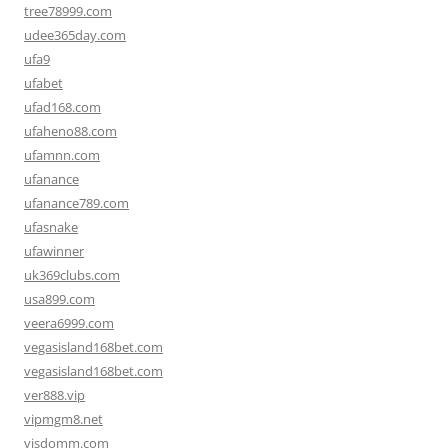
tree78999.com
udee365day.com
ufa9
ufabet
ufad168.com
ufaheno88.com
ufamnn.com
ufanance
ufanance789.com
ufasnake
ufawinner
uk369clubs.com
usa899.com
veera6999.com
vegasisland168bet.com
vegasisland168bet.com
ver888.vip
vipmgm8.net
visdomm.com