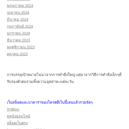
พฤษภาคม 2024
เมษายน 2024
มีนาคม 2024
กุมภาพันธ์ 2024
มกราคม 2024
ธันวาคม 2023
พฤศจิกายน 2023
ตุลาคม 2023
การบรรลุเป้าหมายไม่มาจากการทำสิ่งใหญ่ แต่มาจากวิธีการทำสิ่งเล็กๆที่
รับรองตัวตนรวมทั้งความอุตสาหะแต่ละวัน
เว็บสล็อตและบาคาร่าของโครตดีเว็บนี้เล่นแล้วรวยจัดๆ
918kiss
ดูหนังออนไลน์
สล็อตเว็บตรง