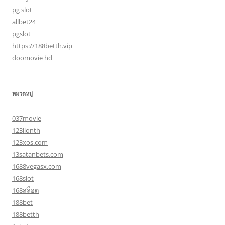
pg slot
allbet24
pgslot
https://188betth.vip
doomovie hd
หมวดหมู่
037movie
123lionth
123xos.com
13satanbets.com
1688vegasx.com
168slot
168สล็อต
188bet
188betth