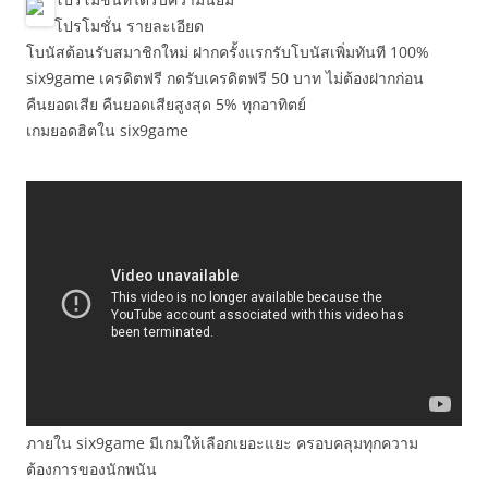
โปรโมชั่น รายละเอียด
โบนัสต้อนรับสมาชิกใหม่ ฝากครั้งแรกรับโบนัสเพิ่มทันที 100%
six9game เครดิตฟรี กดรับเครดิตฟรี 50 บาท ไม่ต้องฝากก่อน
คืนยอดเสีย คืนยอดเสียสูงสุด 5% ทุกอาทิตย์
เกมยอดฮิตใน six9game
ภายใน six9game มีเกมให้เลือกเยอะแยะ ครอบคลุมทุกความ
ต้องการของนักพนัน