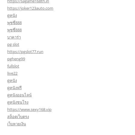
https://sagame168th.in
https://joker123auto.com
ดูหนัง
พุซซี่888
พุซซี่888
บาคาร่า
pg slot
https://pgslot77.run
pgheng99
fullslot
live22
ดูหนัง
ดูหนังฟรี
ดูหนังออนไลน์
ดูหนังชนโรง
https://www.sexy168.vip
สล็อตเว็บตรง
เว็บหวยเงิน