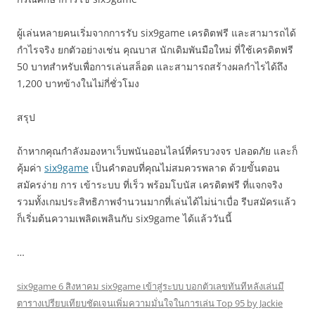
ผู้เล่นหลายคนเริ่มจากการรับ six9game เครดิตฟรี และสามารถได้
กำไรจริง ยกตัวอย่างเช่น คุณบาส นักเดิมพันมือใหม่ ที่ใช้เครดิตฟรี
50 บาทสำหรับเพื่อการเล่นสล็อต และสามารถสร้างผลกำไรได้ถึง
1,200 บาทข้างในไม่กี่ชั่วโมง
สรุป
ถ้าหากคุณกำลังมองหาเว็บพนันออนไลน์ที่ครบวงจร ปลอดภัย และก็
คุ้มค่า
six9game
เป็นคำตอบที่คุณไม่สมควรพลาด ด้วยขั้นตอน
สมัครง่าย การ เข้าระบบ ที่เร็ว พร้อมโบนัส เครดิตฟรี ที่แจกจริง
รวมทั้งเกมประสิทธิภาพจำนวนมากที่เล่นได้ไม่น่าเบื่อ รีบสมัครแล้ว
ก็เริ่มต้นความเพลิดเพลินกับ six9game ได้แล้ววันนี้
…
six9game 6 สิงหาคม six9game เข้าสู่ระบบ บอกตัวเลขทันทีหลังเล่นมี
ตารางเปรียบเทียบชัดเจนเพิ่มความมั่นใจในการเล่น Top 95 by Jackie