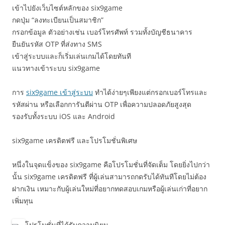
เข้าไปยังเว็บไซต์หลักของ six9game
กดปุ่ม “ลงทะเบียนเป็นสมาชิก”
กรอกข้อมูล ตัวอย่างเช่น เบอร์โทรศัพท์ รวมทั้งบัญชีธนาคาร
ยืนยันรหัส OTP ที่ส่งทาง SMS
เข้าสู่ระบบและก็เริ่มเล่นเกมได้โดยทันที
แนวทางเข้าระบบ six9game
การ
six9game เข้าสู่ระบบ
ทำได้ง่ายๆเพียงแต่กรอกเบอร์โทรและ
รหัสผ่าน หรือเลือกการันตีผ่าน OTP เพื่อความปลอดภัยสูงสุด
รองรับทั้งระบบ iOS และ Android
six9game เครดิตฟรี และโปรโมชั่นพิเศษ
หนึ่งในจุดแข็งของ six9game คือโปรโมชั่นที่จัดเต็ม โดยยิ่งไปกว่า
นั้น six9game เครดิตฟรี ที่ผู้เล่นสามารถกดรับได้ทันทีโดยไม่ต้อง
ฝากเงิน เหมาะกับผู้เล่นใหม่ที่อยากทดสอบเกมหรือผู้เล่นเก่าที่อยาก
เพิ่มทุน
โปรโมชั่นที่ได้รับความนิยม