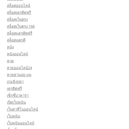
สล็อตออนไลน์
สล็อตเครดิตฟรี
สล็อตเว็บตรง
สล็อตเว็บตรง 168
สล็อตเเครดิตฟรี
สล็อตแตกดี
หนัง
หนังออนไลน์
หวย
หวยออนไลน์24
หวยฮานอย vip
เกมยิงปลา
เครดิตฟรี
เซ็กซี่บาคาร่า
เปิดเว็บพนัน
เว็บคาสิโนออนไลน์
เว็บพนัน
เว็บพนันออนไลน์