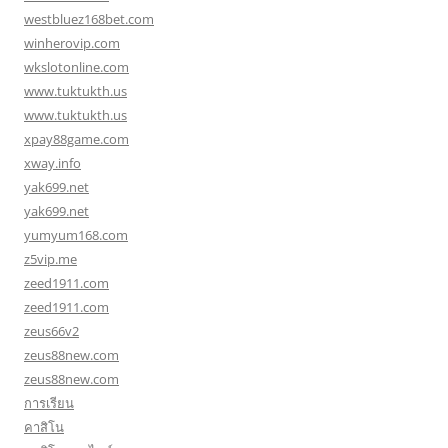
westbluez168bet.com
winherovip.com
wkslotonline.com
www.tuktukth.us
www.tuktukth.us
xpay88game.com
xway.info
yak699.net
yak699.net
yumyum168.com
z5vip.me
zeed1911.com
zeed1911.com
zeus66v2
zeus88new.com
zeus88new.com
การเรียน
คาสิโน