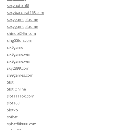
sexyauto168
sexybaccarat168.com
sexygameplus.me
sexygameplus.me
shinobi24hr.com
sing55fun.com
six9game
six9game.win
six9game.win
sky2899.com
sl99games.com
Slot
Slot Online
slot1111ok.com
slot168
Slotxo
soibet
spbetflik888.com