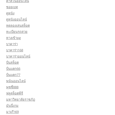
คาสิโนออนไลน์
ซอยเบท
ดูหนัง
ดูหนังออนไลน์
ทดลองเล่นสล็อต
ทะเบียนรถสวย
ทางเข้าpg
บาคาร่า
บาคาร่า168
บาคาร่าออนไลน์
ปั่นสล็อต
ปั่นแตก66
ปั่นแตก77
พนันออนไลน์
พุซซี่888
ฟลูสล็อตพีจี
มหาวิทยาลัยราชภัฏ
มันนี่เกม
มาเก๊า69