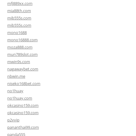
mfj889xx.com
mia88th.com
mib555s.com
mib555s.com
mono1688
mono16888.com
moza888.com
mun789slot.com
mwin9s.com
nagawaybet.com
nbwin.me
niseko168bet.com
no1huay
no1huay.com
okcasino159.com
okcasino159.com
p2vvip
pananthai99.com
panda555