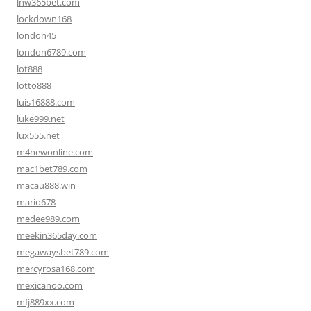
lnw365bet.com
lockdown168
london45
london6789.com
lot888
lotto888
luis16888.com
luke999.net
lux555.net
m4newonline.com
mac1bet789.com
macau888.win
mario678
medee989.com
meekin365day.com
megawaysbet789.com
mercyrosa168.com
mexicanoo.com
mfj889xx.com